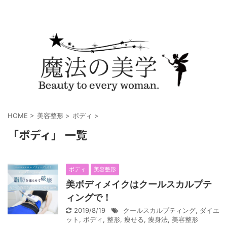
HOME
>
美容整形
>
ボディ
>
「ボディ」 一覧
ボディ
美容整形
美ボディメイクはクールスカルプテ
ィングで！
2019/8/19
クールスカルプティング
,
ダイエ
ット
,
ボディ
,
整形
,
痩せる
,
痩身法
,
美容整形