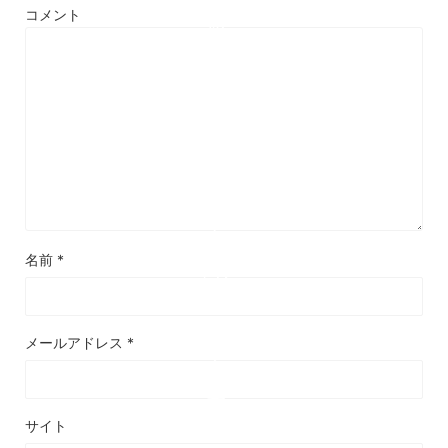
に
コメント
必
要
な
予
算
は
ど
れ
く
ら
名前
*
い?
チ
ェ
メールアドレス
*
ッ
ク
す
べ
サイト