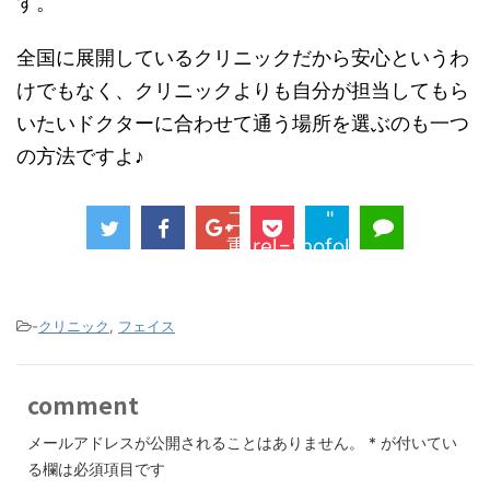
す。
全国に展開しているクリニックだから安心というわ
けでもなく、クリニックよりも自分が担当してもら
いたいドクターに合わせて通う場所を選ぶのも一つ
の方法ですよ♪
二
"
重
rel="nofollow">
ま
ぶ
た
-
クリニック
,
フェイス
の
美
comment
容
整
メールアドレスが公開されることはありません。
*
が付いてい
形
る欄は必須項目です