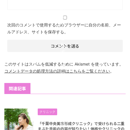
き
ポ
イ
ン
次回のコメントで使用するためブラウザーに自分の名前、メー
ト
ルアドレス、サイトを保存する。
と
お
す
す
このサイトはスパムを低減するために Akismet を使っています。
め
コメントデータの処理方法の詳細はこちらをご覧ください
。
の
ク
リ
関連記事
ニ
ッ
ク
クリニック
も
「千葉中央美容形成クリニック」で受けられる二重
紹
まぶた手術の内容が知りたい！価格やクリニックの