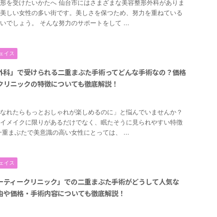
形を受けたいかたへ 仙台市にはさまざまな美容整形外科がありま
美しい女性の多い街です。美しさを保つため、努力を重ねている
いでしょう。 そんな努力のサポートをして ...
ェイス
外科」で受けられる二重まぶた手術ってどんな手術なの？価格
クリニックの特徴についても徹底解説！
2
なれたらもっとおしゃれが楽しめるのに」と悩んでいませんか？
イメイクに限りがあるだけでなく、眠たそうに見られやすい特徴
一重まぶたで美意識の高い女性にとっては、 ...
ェイス
ーティークリニック」での二重まぶた手術がどうして人気な
由や価格・手術内容についても徹底解説！
2