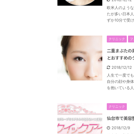
欧米人のような
たが多い日本人
ずか10分で受
クリニック
フ
二重まぶたの
とおすすめの
2018/12/1
人生で一度でも
自分の顔や身体
を抱いている人
クリニック
仙台市で美容
2018/12/9