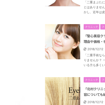
「二重まぶたに
とはありません
かし、近年は皮
クリニック
フ
「聖心美容ク
理由や価格・
2018/12/1
「二重手術なら
りませんか？ 
いる方も多くい
クリニック
フ
「北村クリニ
容についても
2018/12/1