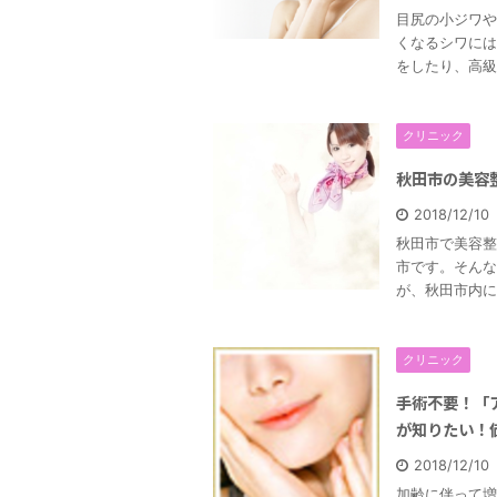
目尻の小ジワや
くなるシワには
をしたり、高級
クリニック
秋田市の美容
2018/12/1
秋田市で美容整
市です。そんな
が、秋田市内に
クリニック
手術不要！「
が知りたい！
2018/12/1
加齢に伴って増