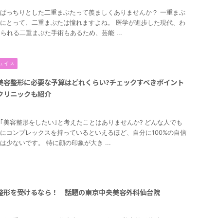
ぱっちりとした二重まぶたって羨ましくありませんか？ 一重まぶ
にとって、二重まぶたは憧れますよね。 医学が進歩した現代、わ
けられる二重まぶた手術もあるため、芸能 ...
ェイス
美容整形に必要な予算はどれくらい?チェックすべきポイント
クリニックも紹介
2
｢美容整形をしたい｣と考えたことはありませんか? どんな人でも
にコンプレックスを持っているといえるほど、自分に100%の自信
は少ないです。 特に顔の印象が大き ...
整形を受けるなら！ 話題の東京中央美容外科仙台院