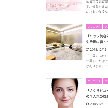
仙台市で美容整
す。仙台もまた
かたも少なくな
クリニック
フ
「リッツ美容
や手術内容・
2018/12/1
「二重まぶたに
一重まぶたはア
があります。 
クリニック
フ
「さくらビュ
の？人気の理
2018/12/1