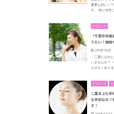
重要な顔にシワ
す。 特に女性に
クリニック
「千葉中央美
りたい！価格
2018/12/9
「二重になれた
いませんか？ 
も少なくありま
クリニック
フ
二重まぶた手
な手術なの？
す！
2018/12/1