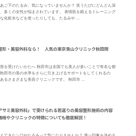
あご下のたるみ、気になっていませんか？ 笑うたびにどんどん深
、多くの女性が悩まされています。 表情筋を鍛えるトレーニング
な化粧水などを使ったりしても、たるみや ...
整形・美容外科なら！ 人気の東京青山クリニック秋田院
0
形を受けたいかたへ 秋田市は全国でも美人が多いことで有名な都
秋田市の美の水準をさらに引き上げるサポートをしてくれるの
あるさまざまな美容クリニックです。 秋田市 ...
アサミ美容外科」で受けられる若返りの美容整形施術の内容
価格やクリニックの特徴についても徹底解説！
0
えてきたシワやたるみって気になりませんか？ 第一印象を決める